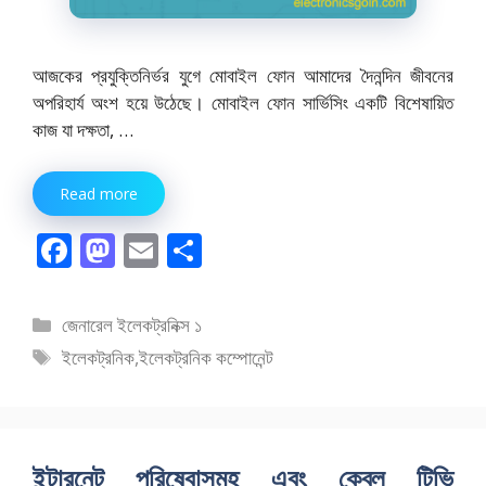
আজকের প্রযুক্তিনির্ভর যুগে মোবাইল ফোন আমাদের দৈনন্দিন জীবনের
অপরিহার্য অংশ হয়ে উঠেছে। মোবাইল ফোন সার্ভিসিং একটি বিশেষায়িত
কাজ যা দক্ষতা, …
Read more
F
M
E
S
ac
as
m
h
e
to
ai
ar
বিভাগ
জেনারেল ইলেকট্রনিক্স ১
b
d
l
e
সমূহ
ট্যাগ
ইলেকট্রনিক
,
ইলেকট্রনিক কম্পোনেন্ট
o
o
সমূহ
o
n
k
ইন্টারনেট পরিষেবাসমূহ এবং কেব্‌ল টিভি