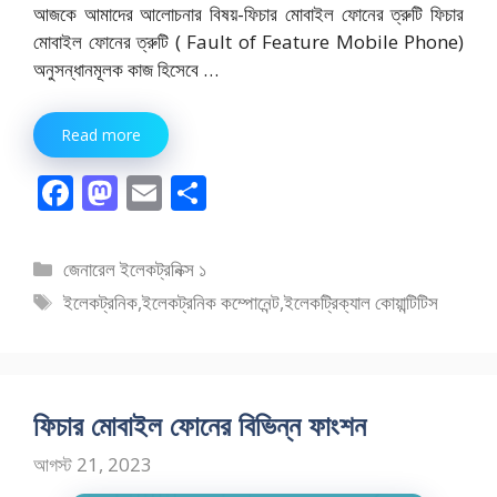
আজকে আমাদের আলোচনার বিষয়-ফিচার মোবাইল ফোনের ত্রুটি ফিচার
মোবাইল ফোনের ত্রুটি ( Fault of Feature Mobile Phone)
অনুসন্ধানমূলক কাজ হিসেবে …
Read more
F
M
E
S
ac
as
m
h
e
to
ai
ar
বিভাগ
জেনারেল ইলেকট্রনিক্স ১
b
d
l
e
সমূহ
ট্যাগ
ইলেকট্রনিক
,
ইলেকট্রনিক কম্পোনেন্ট
,
ইলেকট্রিক্যাল কোয়ান্টিটিস
o
o
সমূহ
o
n
k
ফিচার মোবাইল ফোনের বিভিন্ন ফাংশন
আগস্ট 21, 2023