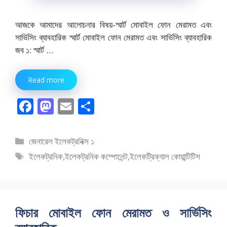
আজকে আমাদের আলোচনার বিষয়-স্মার্ট মোবাইল ফোন মেরামত এবং
সার্ভিসিং ব্যাবহারিক স্মার্ট মোবাইল ফোন মেরামত এবং সার্ভিসিং ব্যাবহারিক
জব ১: স্মার্ট …
Read more
F
M
E
S
ac
as
m
h
e
to
ai
ar
বিভাগ
জেনারেল ইলেকট্রনিক্স ১
b
d
l
e
সমূহ
ট্যাগ
ইলেকট্রনিক
,
ইলেকট্রনিক কম্পোনেন্ট
,
ইলেকট্রিক্যাল কোয়ান্টিটিস
o
o
সমূহ
o
n
k
ফিচার মোবাইল ফোন মেরামত ও সার্ভিসিং