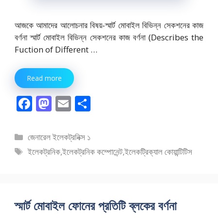
আজকে আমাদের আলোচনার বিষয়-স্মার্ট মোবাইল বিভিন্ন সেকশনের কাজ
বর্ণনা স্মার্ট মোবাইল বিভিন্ন সেকশনের কাজ বর্ণনা (Describes the
Fuction of Different …
Read more
F
M
E
S
ac
as
m
h
e
to
ai
ar
বিভাগ
জেনারেল ইলেকট্রনিক্স ১
b
d
l
e
সমূহ
ট্যাগ
ইলেকট্রনিক
,
ইলেকট্রনিক কম্পোনেন্ট
,
ইলেকট্রিক্যাল কোয়ান্টিটিস
o
o
সমূহ
o
n
k
স্মার্ট মোবাইল ফোনের প্রতিটি ব্লকের বর্ণনা