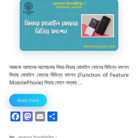
আজকে আমাদের আলোচনার বিষয়-ফিচার মোবাইল ফোনের বিভিন্ন ফাংশন
ফিচার মোবাইল ফোনের বিভিন্ন ফাংশন (Function of Feature
MobilePhone) ফিচার ফোনে নাম্বার …
Read more
F
M
E
S
ac
as
m
h
e
to
ai
ar
বিভাগ
জেনারেল ইলেকট্রনিক্স ১