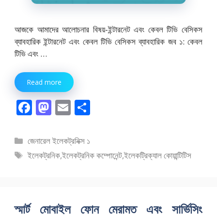
আজকে আমাদের আলোচনার বিষয়-ইন্টারনেট এবং কেবল টিভি বেসিকস
ব্যাবহারিক ইন্টারনেট এবং কেবল টিভি বেসিকস ব্যাবহারিক জব ১: কেবল
টিভি এবং …
Read more
F
M
E
S
ac
as
m
h
e
to
ai
ar
বিভাগ
জেনারেল ইলেকট্রনিক্স ১
b
d
l
e
সমূহ
ট্যাগ
ইলেকট্রনিক
,
ইলেকট্রনিক কম্পোনেন্ট
,
ইলেকট্রিক্যাল কোয়ান্টিটিস
o
o
সমূহ
o
n
k
স্মার্ট মোবাইল ফোন মেরামত এবং সার্ভিসিং