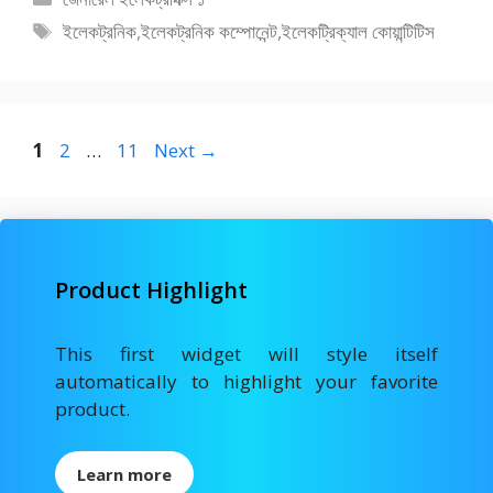
b
d
l
e
সমূহ
ট্যাগ
ইলেকট্রনিক
,
ইলেকট্রনিক কম্পোনেন্ট
,
ইলেকট্রিক্যাল কোয়ান্টিটিস
o
o
সমূহ
o
n
k
Page
Page
Page
1
2
…
11
Next
→
Product Highlight
This first widget will style itself
automatically to highlight your favorite
product.
Learn more