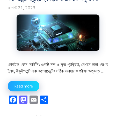
আগস্ট 21, 2023
মোবাইল ফোন সার্ভিসিং একটি দক্ষ ও সূক্ষ্ম প্রক্রিয়া, যেখানে নানা ধরণের
টুলস্, ইকুইপমেন্ট এবং কম্পোনেন্টের সঠিক ব্যবহার ও পরীক্ষা অত্যন্ত …
Read more
F
M
E
S
ac
as
m
h