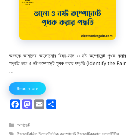
আজকে আমাদের আলোচনার বিষয়-ভাল ও নষ্ট কম্পোনেন্ট পৃথক করার
পদ্ধতি ভাল ও নষ্ট কম্পোনেন্ট পৃথক করার পদ্ধতি (Identify the Fair
…
Read more
F
M
E
S
ac
as
m
h
e
to
ai
ar
বিভাগ
আপডেট
b
d
l
e
সমূহ
ট্যাগ
ইলেকট্রনিক
,
ইলেকট্রনিক কম্পোনেন্ট
,
ইলেকট্রিক্যাল কোয়ান্টিটিস