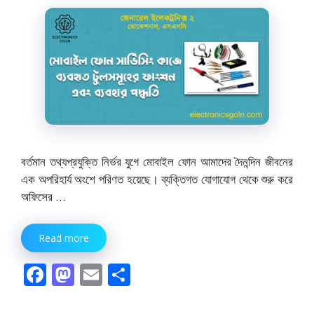
বর্তমান তথ্যপ্রযুক্তি নির্ভর যুগে মোবাইল ফোন আমাদের দৈনন্দিন জীবনের
এক অপরিহার্য অংশে পরিণত হয়েছে। ব্যক্তিগত যোগাযোগ থেকে শুরু করে
অফিসের …
Read more
F
M
E
S
ac
as
m
h