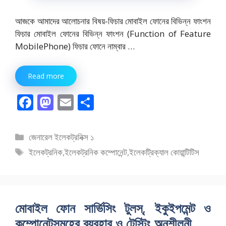
আজকে আমাদের আলোচনার বিষয়-ফিচার মোবাইল ফোনের বিভিন্ন ফাংশন
ফিচার মোবাইল ফোনের বিভিন্ন ফাংশন (Function of Feature
MobilePhone) ফিচার ফোনে নাম্বার …
Read more
F
M
E
S
ac
as
m
h
e
to
ai
ar
বিভাগ
জেনারেল ইলেকট্রনিক্স ১
b
d
l
e
সমূহ
ট্যাগ
ইলেকট্রনিক
,
ইলেকট্রনিক কম্পোনেন্ট
,
ইলেকট্রিক্যাল কোয়ান্টিটিস
o
o
সমূহ
o
n
k
মোবাইল ফোন সার্ভিসিং টুলস্, ইকুইপমেন্ট ও
কম্পোনেন্টসমূহের ব্যবহার ও টেস্টিং অনুশীলনী