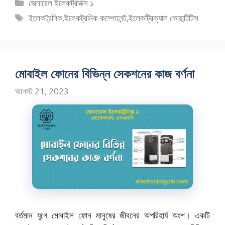
e
to
ai
ar
বিভাগ
জেনারেল ইলেকট্রনিক্স ১
b
d
l
e
সমূহ
ট্যাগ
ইলেকট্রনিক
,
ইলেকট্রনিক কম্পোনেন্ট
,
ইলেকট্রিক্যাল কোয়ান্টিটিস
o
o
সমূহ
o
n
k
মোবাইল ফোনের বিভিন্ন সেকশনের কাজ বর্ণনা
আগস্ট 21, 2023
বর্তমান যুগে মোবাইল ফোন মানুষের জীবনের অপরিহার্য অংশ। একটি