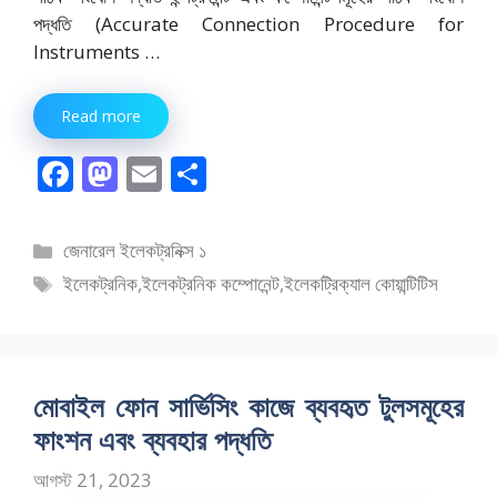
পদ্ধতি (Accurate Connection Procedure for
Instruments …
Read more
F
M
E
S
ac
as
m
h
e
to
ai
ar
বিভাগ
জেনারেল ইলেকট্রনিক্স ১
b
d
l
e
সমূহ
ট্যাগ
ইলেকট্রনিক
,
ইলেকট্রনিক কম্পোনেন্ট
,
ইলেকট্রিক্যাল কোয়ান্টিটিস
o
o
সমূহ
o
n
k
মোবাইল ফোন সার্ভিসিং কাজে ব্যবহৃত টুলসমূহের
ফাংশন এবং ব্যবহার পদ্ধতি
আগস্ট 21, 2023