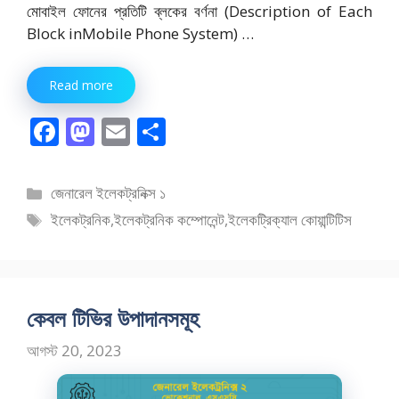
মোবাইল ফোনের প্রতিটি ব্লকের বর্ণনা (Description of Each
Block inMobile Phone System) …
Read more
F
M
E
S
ac
as
m
h
e
to
ai
ar
বিভাগ
জেনারেল ইলেকট্রনিক্স ১
b
d
l
e
সমূহ
ট্যাগ
ইলেকট্রনিক
,
ইলেকট্রনিক কম্পোনেন্ট
,
ইলেকট্রিক্যাল কোয়ান্টিটিস
o
o
সমূহ
o
n
k
কেবল টিভির উপাদানসমূহ
আগস্ট 20, 2023