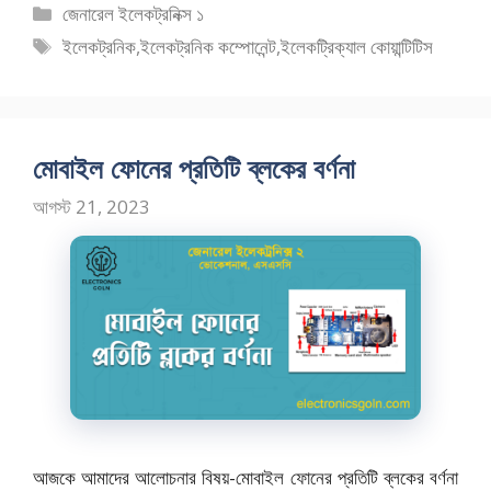
e
to
ai
ar
বিভাগ
জেনারেল ইলেকট্রনিক্স ১
b
d
l
e
সমূহ
ট্যাগ
ইলেকট্রনিক
,
ইলেকট্রনিক কম্পোনেন্ট
,
ইলেকট্রিক্যাল কোয়ান্টিটিস
o
o
সমূহ
o
n
k
মোবাইল ফোনের প্রতিটি ব্লকের বর্ণনা
আগস্ট 21, 2023
আজকে আমাদের আলোচনার বিষয়-মোবাইল ফোনের প্রতিটি ব্লকের বর্ণনা