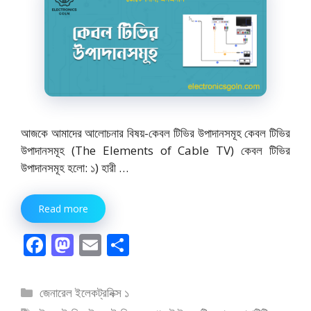
আজকে আমাদের আলোচনার বিষয়-কেবল টিভির উপাদানসমূহ কেবল টিভির
উপাদানসমূহ (The Elements of Cable TV) কেবল টিভির
উপাদানসমূহ হলো: ১) হারী …
Read more
F
M
E
S
ac
as
m
h
e
to
ai
ar
বিভাগ
জেনারেল ইলেকট্রনিক্স ১
সমূহ