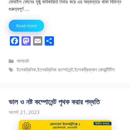
মোবাইল ফোনের সুষ্ঠু কার্যকারিতা নির্ভর করে এর অভ্যন্তরে থাকা বিভিন্ন
গুরুত্বপূর্ণ …
Read more
F
M
E
S
ac
as
m
h
e
to
ai
ar
বিভাগ
আপডেট
b
d
l
e
সমূহ
ট্যাগ
ইলেকট্রনিক
,
ইলেকট্রনিক কম্পোনেন্ট
,
ইলেকট্রিক্যাল কোয়ান্টিটিস
o
o
সমূহ
o
n
k
ভাল ও নষ্ট কম্পোনেন্ট পৃথক করার পদ্ধতি
আগস্ট 21, 2023