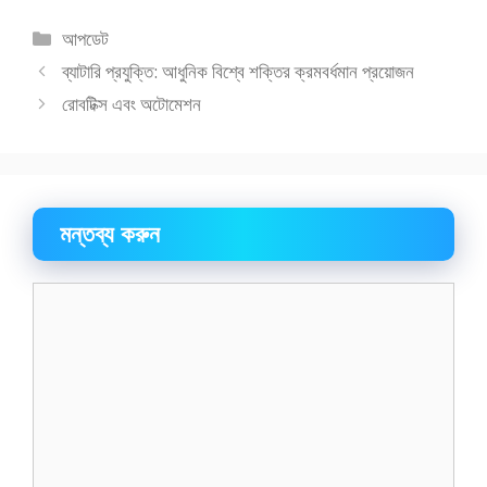
e
to
ai
ar
বিভাগ
আপডেট
b
d
l
e
সমূহ
ব্যাটারি প্রযুক্তি: আধুনিক বিশ্বে শক্তির ক্রমবর্ধমান প্রয়োজন
o
o
রোবটিক্স এবং অটোমেশন
o
n
k
মন্তব্য করুন
মন্তব্য