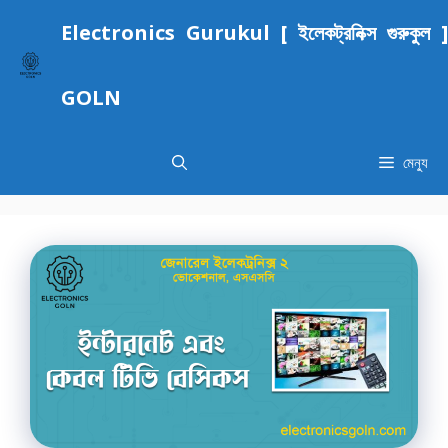
এড়িেয়
Electronics Gurukul [ ইলেকট্রনিক্স গুরুকুল ]
লেখায়
যান
GOLN
মেন্যু