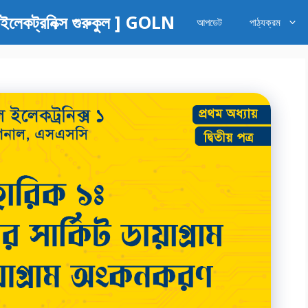
কট্রনিক্স গুরুকুল ] GOLN
আপডেট
পাঠ্যক্রম