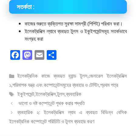
সতর্কতা :
কাজের শুরুতে ব্যক্তিগত সুরক্ষা সামগ্রী (পিপিই) পরিধান করা।
ইলেকট্রনিক্স ল্যাবে ব্যবহৃত টুলস ও ইকুইপমেন্টসমূহ সতর্কভাবে
সংগ্রহ করা
F
M
E
S
ac
as
m
h
e
to
ai
ar
বিভাগ
ইলেকট্রনিক কাজে ব্যবহৃত হ্যান্ড টুলস
,
জেনারেল ইলেকট্রনিক্স
b
d
l
e
সমূহ
১
,
পরিমাপক যন্ত্র এবং কম্পোনেন্টসমূহের ব্যবহার ও টেস্টিং
,
প্রথম পত্র
o
o
ট্যাগ
ইকুইপমেন্ট
,
ইলেকট্রনিক্স
,
টুলস
,
ব্যবহারিক
o
n
সমূহ
ভালো ও নষ্ট কম্পোনেন্ট পৃথক করার পদ্ধতি
k
ব্যবহারিক ২: ইলেকট্রনিক্স ল্যাব এ ব্যবহৃত বিভিন্ন বেসিক
ইলেকট্রনিক কম্পোনেন্ট পরিচিতি ও টুলস ব্যবহার করণ