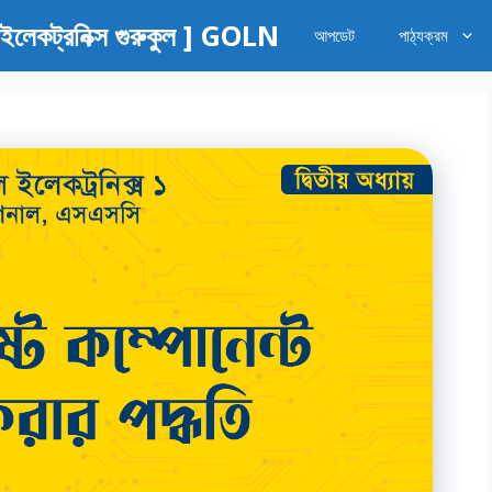
কট্রনিক্স গুরুকুল ] GOLN
আপডেট
পাঠ্যক্রম