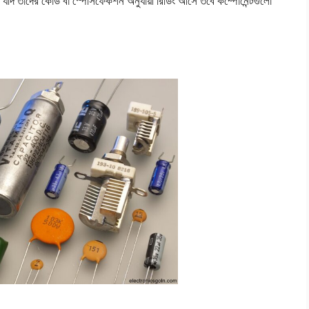
ে যদি তাদের কোড বা স্পেসিফেকশন অনুযায়ী রিডিং আসে তবে কম্পোনেন্টগুলো